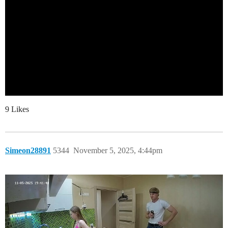
9 Likes
Simeon28891
5344
November 5, 2025, 4:44pm