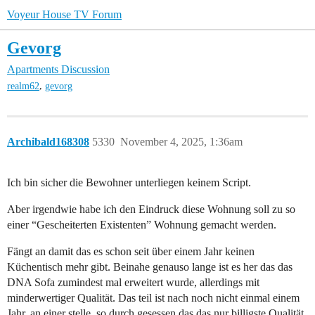
Voyeur House TV Forum
Gevorg
Apartments Discussion
,
realm62
gevorg
Archibald168308
5330
November 4, 2025, 1:36am
Ich bin sicher die Bewohner unterliegen keinem Script.
Aber irgendwie habe ich den Eindruck diese Wohnung soll zu so
einer “Gescheiterten Existenten” Wohnung gemacht werden.
Fängt an damit das es schon seit über einem Jahr keinen
Küchentisch mehr gibt. Beinahe genauso lange ist es her das das
DNA Sofa zumindest mal erweitert wurde, allerdings mit
minderwertiger Qualität. Das teil ist nach noch nicht einmal einem
Jahr, an einer stelle, so durch gesessen das das nur billigste Qualität