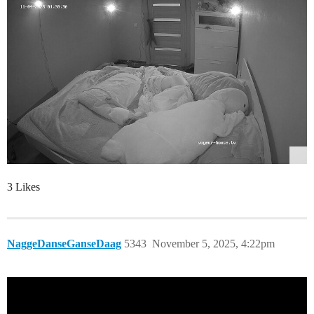
3 Likes
NaggeDanseGanseDaag
5343
November 5, 2025, 4:22pm